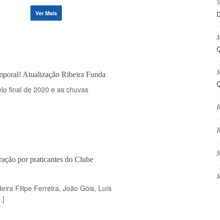
V
Ver Mais
D
M
Q
M
mporal! Atualização Ribeira Funda
Q
lo final de 2020 e as chuvas
B
B
M
ação por praticantes do Clube
M
ira Filipe Ferreira, João Góis, Luís
…]