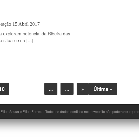
oração 15 Abril 2017
a exploram potencial da Ribeira das
o situa-se na […]
10
...
...
»
Última »
 Filipe Sousa e Filipe Ferreira. Todos os dados contidos neste website não podem ser repr