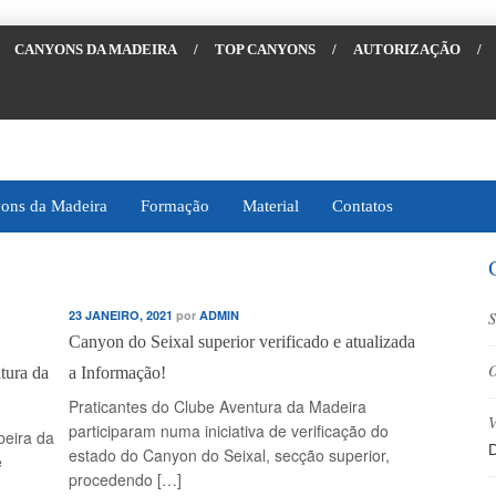
CANYONS DA MADEIRA
/
TOP CANYONS
/
AUTORIZAÇÃO
/
ons da Madeira
Formação
Material
Contatos
23 JANEIRO, 2021
por
ADMIN
S
Canyon do Seixal superior verificado e atualizada
O
tura da
a Informação!
Praticantes do Clube Aventura da Madeira
V
participaram numa iniciativa de verificação do
beira da
D
estado do Canyon do Seixal, secção superior,
e
procedendo […]