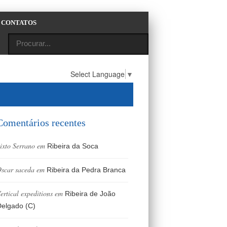
CONTATOS
Select Language
▼
Comentários recentes
ixto Serrano
em
Ribeira da Soca
scar saceda
em
Ribeira da Pedra Branca
ertical expeditions
em
Ribeira de João
elgado (C)