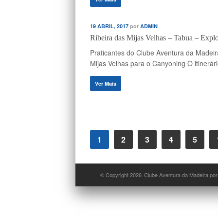
19 ABRIL, 2017
por
ADMIN
Ribeira das Mijas Velhas – Tabua – Expl
Praticantes do Clube Aventura da Madeir
Mijas Velhas para o Canyoning O itinerári
Ver Mais
1
2
3
4
5
© Copyright 2026
Clube Aventura da Madeira por