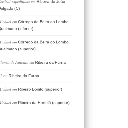
ertical expeditions
em
Ribeira de João
elgado (C)
ichael
em
Córrego da Beira do Lombo
ueimado (inferior)
ichael
em
Córrego da Beira do Lombo
ueimado (superior)
lanca de Antonio
em
Ribeira da Furna
l
em
Ribeira da Furna
ichael
em
Ribeiro Bonito (superior)
ichael
em
Ribeira da Hortelã (superior)