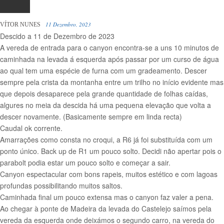
11 Dezembro, 2023
VÍTOR NUNES
Descido a 11 de Dezembro de 2023
A vereda de entrada para o canyon encontra-se a uns 10 minutos de
caminhada na levada á esquerda após passar por um curso de água
ao qual tem uma espécie de furna com um gradeamento. Descer
sempre pela crista da montanha entre um trilho no início evidente mas
que depois desaparece pela grande quantidade de folhas caídas,
algures no meia da descida há uma pequena elevação que volta a
descer novamente. (Basicamente sempre em linda recta)
Caudal ok corrente.
Amarrações como consta no croqui, a R6 já foi substituída com um
ponto único. Back up de R1 um pouco solto. Decidi não apertar pois o
parabolt podia estar um pouco solto e começar a sair.
Canyon espectacular com bons rapeis, muitos estético e com lagoas
profundas possibilitando muitos saltos.
Caminhada final um pouco extensa mas o canyon faz valer a pena.
Ao chegar à ponte de Madeira da levada do Castelejo saímos pela
vereda da esquerda onde deixámos o segundo carro, na vereda do