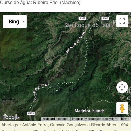
Curso de água:
Ribeiro Frio (Machico)
Bing
Keyboard shortcuts
Image may be subject to copyright
Terms
Aberto por António Ferro, Gonçalo Gonçalves e Ricardo Abreu 1994