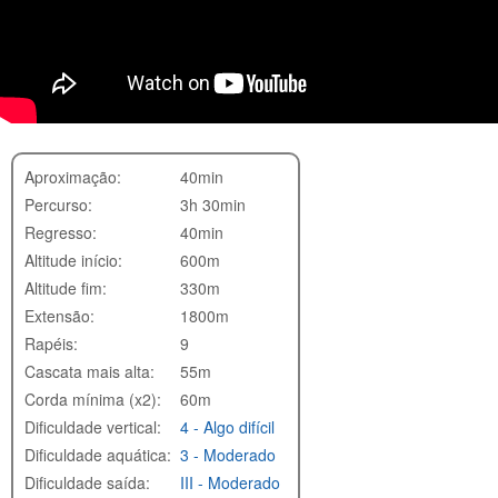
Aproximação:
40min
Percurso:
3h 30min
Regresso:
40min
Altitude início:
600m
Altitude fim:
330m
Extensão:
1800m
Rapéis:
9
Cascata mais alta:
55m
Corda mínima (x2):
60m
Dificuldade vertical:
4 - Algo difícil
Dificuldade aquática:
3 - Moderado
Dificuldade saída:
III - Moderado