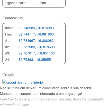
Ligação carro:
7km
Coordenadas:
Início:
32.740583,-16.876983
Fim:
32.744117,-16.861883
#1:
32.734967,-16.886083
#2:
32.737983, -16.878600
#3:
32.767017, -16.851133
#4:
32.75898, -16.85955
Croqui:
Não se iniba em deixar um comentário sobre a sua descida.
Mantenha a comunidade informada e em segurança!
Feel free to leave a comment on your descent. Keep the community
informed and safe!