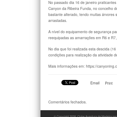
No passado dia 16 de janeiro praticante
Canyon da Ribeira Funda, no concelho do
bastante alterado, tendo muitas árvores
arrastadas.
A nível do equipamento de segurança par
reequipadas as amarrações em R6 e R7, t
No dia que foi realizada esta descida (1
condições para realização da atividade d
Mais informações em: https://canyoning.
Email
Print
Comentários fechados.
© Copyright 2026
Clube Aventura da Madeira por