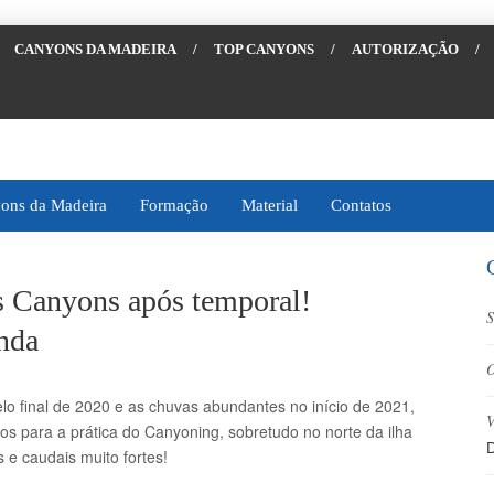
CANYONS DA MADEIRA
/
TOP CANYONS
/
AUTORIZAÇÃO
/
ons da Madeira
Formação
Material
Contatos
os Canyons após temporal!
S
nda
O
lo final de 2020 e as chuvas abundantes no início de 2021,
V
rios para a prática do Canyoning, sobretudo no norte da ilha
D
 e caudais muito fortes!