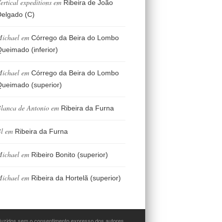
ertical expeditions
em
Ribeira de João
elgado (C)
ichael
em
Córrego da Beira do Lombo
ueimado (inferior)
ichael
em
Córrego da Beira do Lombo
ueimado (superior)
lanca de Antonio
em
Ribeira da Furna
l
em
Ribeira da Furna
ichael
em
Ribeiro Bonito (superior)
ichael
em
Ribeira da Hortelã (superior)
oduzidos sem o consentimento expresso dos autores.