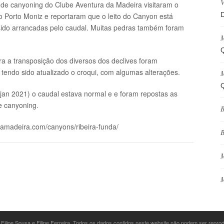
V
s de canyoning do Clube Aventura da Madeira visitaram o
D
 Porto Moniz e reportaram que o leito do Canyon está
 sido arrancadas pelo caudal. Muitas pedras também foram
M
Q
a a transposição dos diversos dos declives foram
endo sido atualizado o croqui, com algumas alterações.
M
Q
6 jan 2021) o caudal estava normal e e foram repostas as
e canyoning.
B
camadeira.com/canyons/ribeira-funda/
B
M
M
 Filipe Sousa e Filipe Ferreira. Todos os dados contidos neste website não podem ser repr