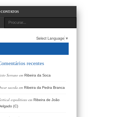
CONTATOS
Select Language
▼
Comentários recentes
ixto Serrano
em
Ribeira da Soca
scar saceda
em
Ribeira da Pedra Branca
ertical expeditions
em
Ribeira de João
elgado (C)