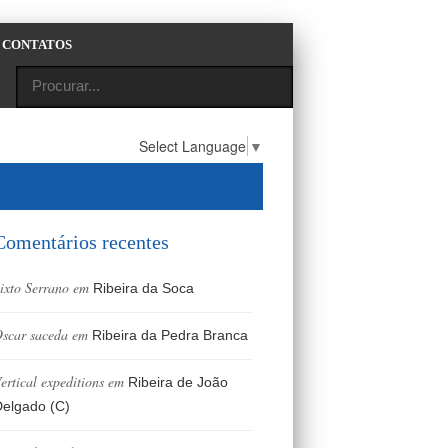
CONTATOS
Select Language
▼
Comentários recentes
ixto Serrano
em
Ribeira da Soca
scar saceda
em
Ribeira da Pedra Branca
ertical expeditions
em
Ribeira de João
elgado (C)