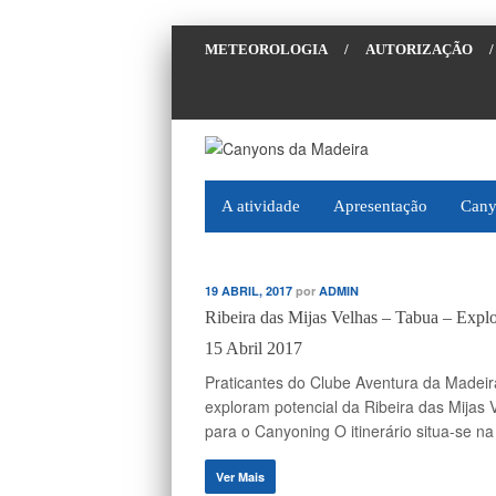
METEOROLOGIA
/
AUTORIZAÇÃO
/
A atividade
Apresentação
Cany
19 ABRIL, 2017
por
ADMIN
Ribeira das Mijas Velhas – Tabua – Expl
15 Abril 2017
Praticantes do Clube Aventura da Madeir
exploram potencial da Ribeira das Mijas 
para o Canyoning O itinerário situa-se na
Ver Mais