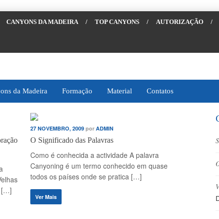
CANYONS DA MADEIRA
/
TOP CANYONS
/
AUTORIZAÇÃO
/
ons da Madeira
Formação
Material
Contatos
27 NOVEMBRO, 2009
por
ADMIN
oração
O Significado das Palavras
S
Como é conhecida a actividade A palavra
O
Canyoning é um termo conhecido em quase
a
todos os países onde se pratica […]
Velhas
V
 […]
Ver Mais
D