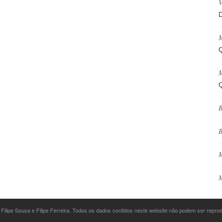
V
D
M
Q
M
Q
B
B
M
M
 Filipe Sousa e Filipe Ferreira. Todos os dados contidos neste website não podem ser repr