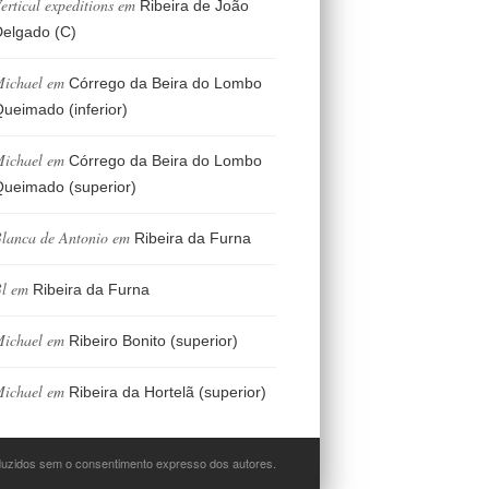
ertical expeditions
em
Ribeira de João
elgado (C)
ichael
em
Córrego da Beira do Lombo
ueimado (inferior)
ichael
em
Córrego da Beira do Lombo
ueimado (superior)
lanca de Antonio
em
Ribeira da Furna
l
em
Ribeira da Furna
ichael
em
Ribeiro Bonito (superior)
ichael
em
Ribeira da Hortelã (superior)
oduzidos sem o consentimento expresso dos autores.