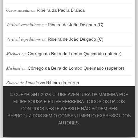
Oscar saceda
em
Ribeira da Pedra Branca
Vertical expeditions
em
Ribeira de João Delgado (C)
Vertical expeditions
em
Ribeira de João Delgado (C)
Michael
em
Córrego da Beira do Lombo Queimado (inferior)
Michael
em
Córrego da Beira do Lombo Queimado (superior)
Blanca de Antonio
em
Ribeira da Furna
© COPYRIGHT 2026
CLUBE AVENTURA DA MADEIRA POR
FILIPE SOUSA E FILIPE FERREIRA. TODOS OS DADOS
CONTIDOS NESTE WEBSITE NÃO PODEM SER
REPRODUZIDOS SEM O CONSENTIMENTO EXPRESSO DOS
AUTORES.