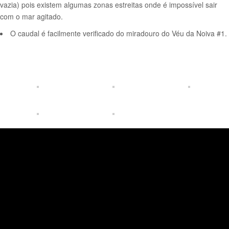
vazia) pois existem algumas zonas estreitas onde é impossível sair
com o mar agitado.
O caudal é facilmente verificado do miradouro do Véu da Noiva #1.