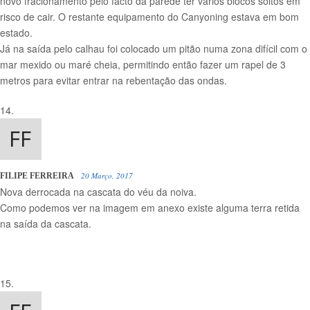
novo fracionamento pelo facto da parede ter varios blocos soltos em
risco de cair. O restante equipamento do Canyoning estava em bom
estado.
Já na saída pelo calhau foi colocado um pitão numa zona difícil com o
mar mexido ou maré cheia, permitindo então fazer um rapel de 3
metros para evitar entrar na rebentação das ondas.
20 Março, 2017
FILIPE FERREIRA
Nova derrocada na cascata do véu da noiva.
Como podemos ver na imagem em anexo existe alguma terra retida
na saída da cascata.