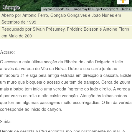
Keyboard shortcuts
Image may be subject to copyright
Terms
Aberto por António Ferro, Gonçalo Gonçalves e João Nunes em
Setembro de 1995
Reequipado por Silvain Présumey, Frédéric Boisson e Antoine Florin
em Maio de 2001
Acesso:
O acesso a esta última secção da Ribeira do João Delgado é feito
através da vereda do Véu da Noiva. Deixe o seu carro junto ao
miradouro #1 e siga pela antiga estrada em direcção à cascata. Existe
um muro que bloqueia o acesso que tem de transpor. Cerca de 200m
mais a baixo tem início uma vereda íngreme do lado direito. A vereda
é por vezes estreita e não existe vedação. Atenção ás folhas caídas
que tornam algumas passagens muito escorregadias. O fim da vereda
corresponde ao início do canyon.
Saída:
Depois de descida a C90 encontra-mo-nos praticamente no mar. A