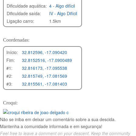
Dificuldade aquática:
4 - Algo difícil
Dificuldade saída:
IV - Algo Difícil
Ligação carro:
1.5km
Coordenadas:
Início:
32.812596, -17.090420
Fim:
32.8152516, -17.0900489
#1:
32.816173, -17.095538
#2:
32.815749, -17.081569
#3:
32.815561, -17.081403
Croqui:
Não se iniba em deixar um comentário sobre a sua descida.
Mantenha a comunidade informada e em segurança!
Feel free to leave a comment on your descent. Keep the community