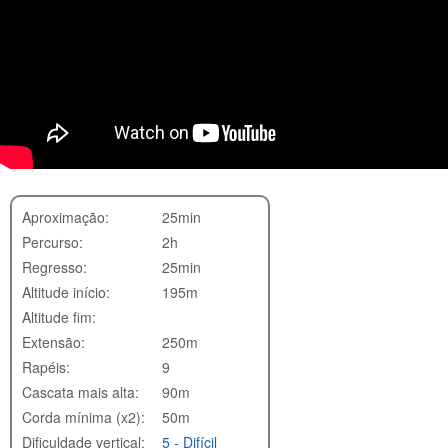
Aproximação:
25min
Percurso:
2h
Regresso:
25min
Altitude início:
195m
Altitude fim:
Extensão:
250m
Rapéis:
9
Cascata mais alta:
90m
Corda mínima (x2):
50m
Dificuldade vertical:
5 - Difícil