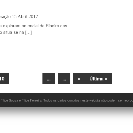
oração 15 Abril 2017
a exploram potencial da Ribeira das
o situa-se na […]
10
...
...
»
Última »
 Filipe Sousa e Filipe Ferreira. Todos os dados contidos neste website não podem ser repr