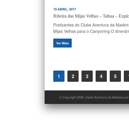
19 ABRIL, 2017
Ribeira das Mijas Velhas – Tabua – Expl
Praticantes do Clube Aventura da Madeir
Mijas Velhas para o Canyoning O itinerári
Ver Mais
1
2
3
4
5
© Copyright 2026
Clube Aventura da Madeira por