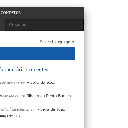
CONTATOS
Select Language
▼
Comentários recentes
ixto Serrano
em
Ribeira da Soca
scar saceda
em
Ribeira da Pedra Branca
ertical expeditions
em
Ribeira de João
elgado (C)