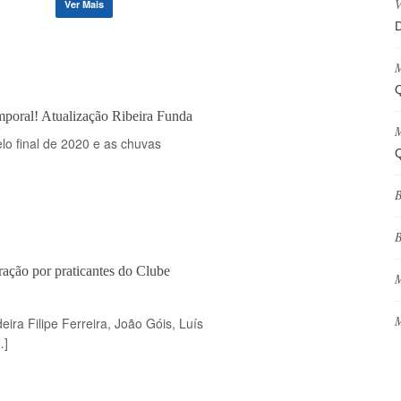
V
Ver Mais
D
M
Q
mporal! Atualização Ribeira Funda
M
lo final de 2020 e as chuvas
Q
B
B
ação por praticantes do Clube
M
M
ira Filipe Ferreira, João Góis, Luís
…]