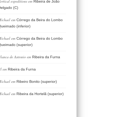
ertical expeditions
em
Ribeira de João
elgado (C)
ichael
em
Córrego da Beira do Lombo
ueimado (inferior)
ichael
em
Córrego da Beira do Lombo
ueimado (superior)
lanca de Antonio
em
Ribeira da Furna
l
em
Ribeira da Furna
ichael
em
Ribeiro Bonito (superior)
ichael
em
Ribeira da Hortelã (superior)