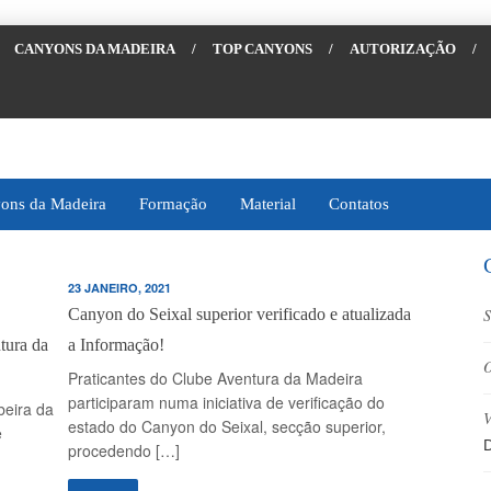
CANYONS DA MADEIRA
/
TOP CANYONS
/
AUTORIZAÇÃO
/
ons da Madeira
Formação
Material
Contatos
23 JANEIRO, 2021
Canyon do Seixal superior verificado e atualizada
S
tura da
a Informação!
O
Praticantes do Clube Aventura da Madeira
participaram numa iniciativa de verificação do
beira da
V
estado do Canyon do Seixal, secção superior,
e
D
procedendo […]