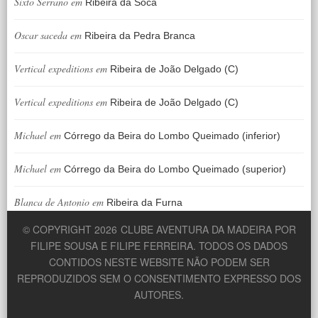
Sixto Serrano
em
Ribeira da Soca
Oscar saceda
em
Ribeira da Pedra Branca
Vertical expeditions
em
Ribeira de João Delgado (C)
Vertical expeditions
em
Ribeira de João Delgado (C)
Michael
em
Córrego da Beira do Lombo Queimado (inferior)
Michael
em
Córrego da Beira do Lombo Queimado (superior)
Blanca de Antonio
em
Ribeira da Furna
© COPYRIGHT 2026
CLUBE AVENTURA DA MADEIRA POR
FILIPE SOUSA E FILIPE FERREIRA. TODOS OS DADOS
CONTIDOS NESTE WEBSITE NÃO PODEM SER
REPRODUZIDOS SEM O CONSENTIMENTO EXPRESSO DOS
AUTORES.