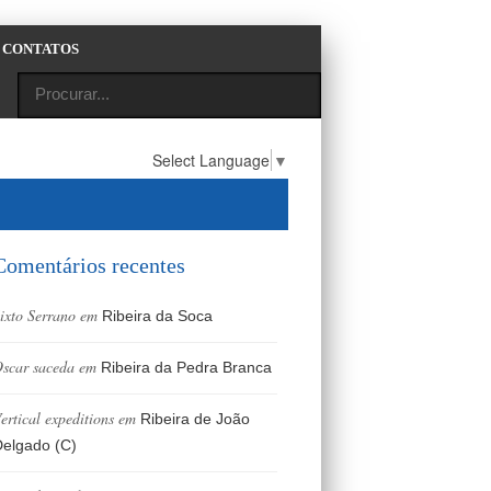
CONTATOS
Select Language
▼
Comentários recentes
ixto Serrano
em
Ribeira da Soca
scar saceda
em
Ribeira da Pedra Branca
ertical expeditions
em
Ribeira de João
elgado (C)