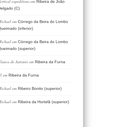
ertical expeditions
em
Ribeira de João
elgado (C)
ichael
em
Córrego da Beira do Lombo
ueimado (inferior)
ichael
em
Córrego da Beira do Lombo
ueimado (superior)
lanca de Antonio
em
Ribeira da Furna
l
em
Ribeira da Furna
ichael
em
Ribeiro Bonito (superior)
ichael
em
Ribeira da Hortelã (superior)