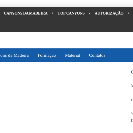
CANYONS DA MADEIRA
/
TOP CANYONS
/
AUTORIZAÇÃO
/
ons da Madeira
Formação
Material
Contatos
S
O
V
D