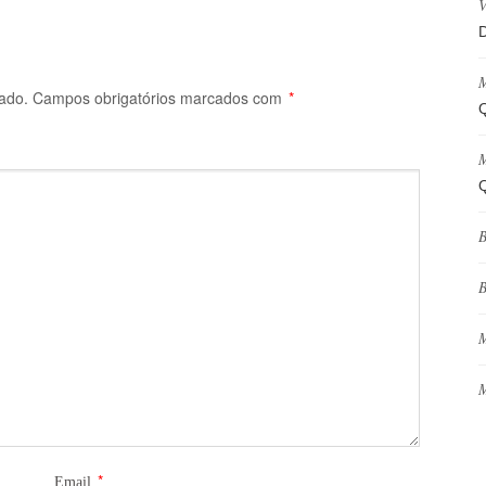
V
D
M
ado.
Campos obrigatórios marcados com
*
Q
M
Q
B
B
M
M
*
Email