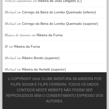
Vertical expeditions
em
Ribeira de João Delgado (C)
Michael
em
Córrego da Beira do Lombo Queimado (inferior)
Michael
em
Córrego da Beira do Lombo Queimado (superior)
Blanca de Antonio
em
Ribeira da Furna
Bl
em
Ribeira da Furna
Michael
em
Ribeiro Bonito (superior)
Michael
em
Ribeira da Hortelã (superior)
© COPYRIGHT 2026
CLUBE AVENTURA DA MADEIRA POR
FILIPE SOUSA E FILIPE FERREIRA. TODOS OS DADOS
CONTIDOS NESTE WEBSITE NÃO PODEM SER
REPRODUZIDOS SEM O CONSENTIMENTO EXPRESSO DOS
AUTORES.