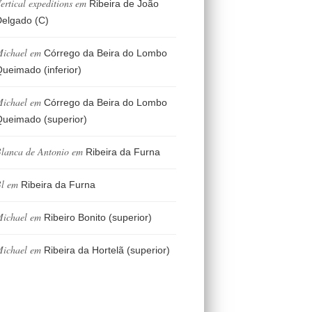
ertical expeditions
em
Ribeira de João
elgado (C)
ichael
em
Córrego da Beira do Lombo
ueimado (inferior)
ichael
em
Córrego da Beira do Lombo
ueimado (superior)
lanca de Antonio
em
Ribeira da Furna
l
em
Ribeira da Furna
ichael
em
Ribeiro Bonito (superior)
ichael
em
Ribeira da Hortelã (superior)