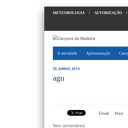
METEOROLOGIA
/
AUTORIZAÇÃO
/
A atividade
Apresentação
Cany
25 JUNHO, 2014
agu
Email
Print
Sem comentários.