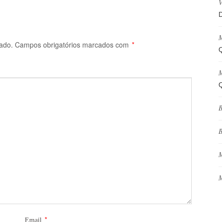
V
D
M
ado.
Campos obrigatórios marcados com
*
Q
M
Q
B
B
M
M
*
Email