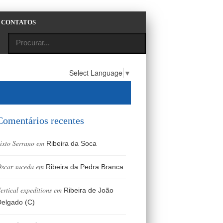
CONTATOS
Select Language
▼
Comentários recentes
ixto Serrano
em
Ribeira da Soca
scar saceda
em
Ribeira da Pedra Branca
ertical expeditions
em
Ribeira de João
elgado (C)