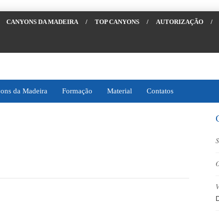
CANYONS DA MADEIRA
/
TOP CANYONS
/
AUTORIZAÇÃO
/
ons da Madeira
Formação
Material
Contatos
S
O
V
D