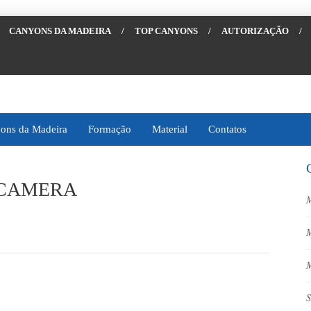
CANYONS DA MADEIRA
/
TOP CANYONS
/
AUTORIZAÇÃO
/
ons da Madeira
Formação
Material
Contatos
 CAMERA
M
M
M
S