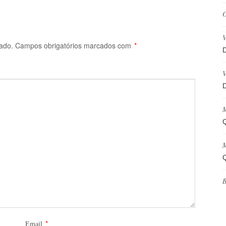
O
V
ado.
Campos obrigatórios marcados com
*
D
V
D
M
Q
M
Q
B
*
Email