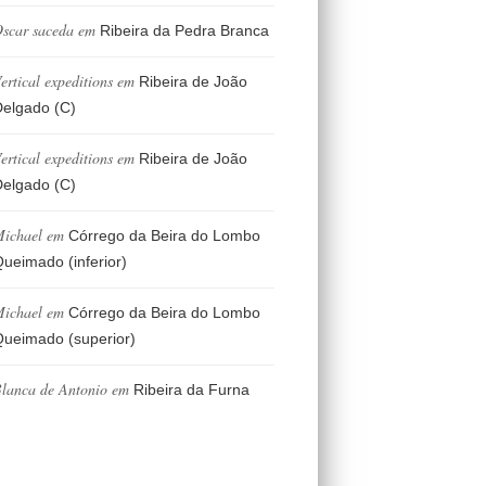
scar saceda
em
Ribeira da Pedra Branca
ertical expeditions
em
Ribeira de João
elgado (C)
ertical expeditions
em
Ribeira de João
elgado (C)
ichael
em
Córrego da Beira do Lombo
ueimado (inferior)
ichael
em
Córrego da Beira do Lombo
ueimado (superior)
lanca de Antonio
em
Ribeira da Furna