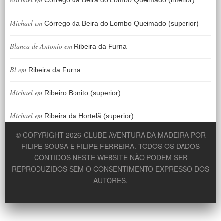
Michael
em
Córrego da Beira do Lombo Queimado (superior)
Blanca de Antonio
em
Ribeira da Furna
Bl
em
Ribeira da Furna
Michael
em
Ribeiro Bonito (superior)
Michael
em
Ribeira da Hortelã (superior)
© COPYRIGHT 2026
CLUBE AVENTURA DA MADEIRA POR
FILIPE SOUSA E FILIPE FERREIRA. TODOS OS DADOS
CONTIDOS NESTE WEBSITE NÃO PODEM SER
REPRODUZIDOS SEM O CONSENTIMENTO EXPRESSO DOS
AUTORES.