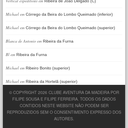
Vertical expeditions
em
Ribeira de João Delgado (C)
Michael
em
Córrego da Beira do Lombo Queimado (inferior)
Michael
em
Córrego da Beira do Lombo Queimado (superior)
Blanca de Antonio
em
Ribeira da Furna
Bl
em
Ribeira da Furna
Michael
em
Ribeiro Bonito (superior)
Michael
em
Ribeira da Hortelã (superior)
© COPYRIGHT 2026
CLUBE AVENTURA DA MADEIRA POR
FILIPE SOUSA E FILIPE FERREIRA. TODOS OS DADOS
CONTIDOS NESTE WEBSITE NÃO PODEM SER
REPRODUZIDOS SEM O CONSENTIMENTO EXPRESSO DOS
AUTORES.