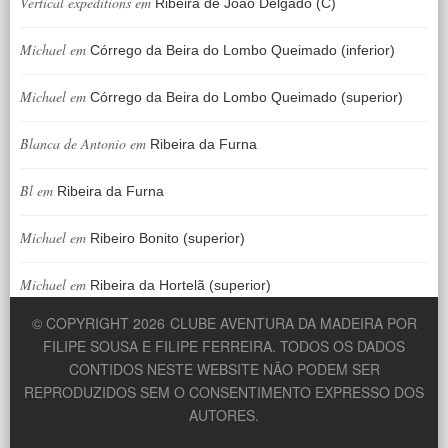
Vertical expeditions
em
Ribeira de João Delgado (C)
Michael
em
Córrego da Beira do Lombo Queimado (inferior)
Michael
em
Córrego da Beira do Lombo Queimado (superior)
Blanca de Antonio
em
Ribeira da Furna
Bl
em
Ribeira da Furna
Michael
em
Ribeiro Bonito (superior)
Michael
em
Ribeira da Hortelã (superior)
© COPYRIGHT 2026
CLUBE AVENTURA DA MADEIRA POR
FILIPE SOUSA E FILIPE FERREIRA. TODOS OS DADOS
CONTIDOS NESTE WEBSITE NÃO PODEM SER
REPRODUZIDOS SEM O CONSENTIMENTO EXPRESSO DOS
AUTORES.