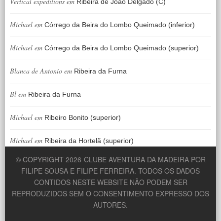
Vertical expeditions
em
Ribeira de João Delgado (C)
Michael
em
Córrego da Beira do Lombo Queimado (inferior)
Michael
em
Córrego da Beira do Lombo Queimado (superior)
Blanca de Antonio
em
Ribeira da Furna
Bl
em
Ribeira da Furna
Michael
em
Ribeiro Bonito (superior)
Michael
em
Ribeira da Hortelã (superior)
© COPYRIGHT 2026
CLUBE AVENTURA DA MADEIRA POR
FILIPE SOUSA E FILIPE FERREIRA. TODOS OS DADOS
CONTIDOS NESTE WEBSITE NÃO PODEM SER
REPRODUZIDOS SEM O CONSENTIMENTO EXPRESSO DOS
AUTORES.