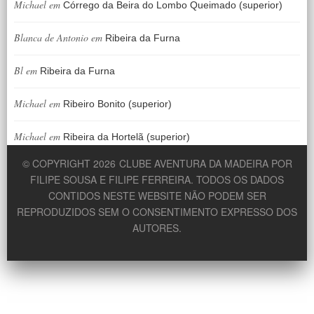
Michael
em
Córrego da Beira do Lombo Queimado (superior)
Blanca de Antonio
em
Ribeira da Furna
Bl
em
Ribeira da Furna
Michael
em
Ribeiro Bonito (superior)
Michael
em
Ribeira da Hortelã (superior)
© COPYRIGHT 2026
CLUBE AVENTURA DA MADEIRA POR
FILIPE SOUSA E FILIPE FERREIRA. TODOS OS DADOS
CONTIDOS NESTE WEBSITE NÃO PODEM SER
REPRODUZIDOS SEM O CONSENTIMENTO EXPRESSO DOS
AUTORES.