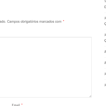
V
D
M
ado.
Campos obrigatórios marcados com
*
Q
M
Q
B
B
M
M
*
Email