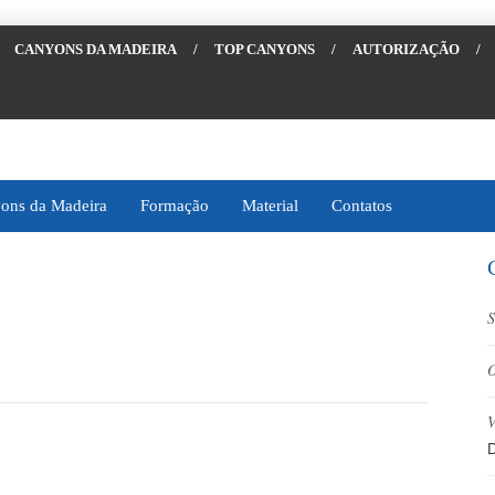
CANYONS DA MADEIRA
/
TOP CANYONS
/
AUTORIZAÇÃO
/
ons da Madeira
Formação
Material
Contatos
S
O
V
D