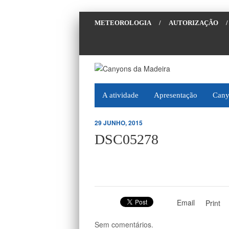
METEOROLOGIA
/
AUTORIZAÇÃO
/
A atividade
Apresentação
Cany
29 JUNHO, 2015
DSC05278
Email
Print
Sem comentários.