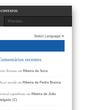
CONTATOS
Select Language
▼
Comentários recentes
ixto Serrano
em
Ribeira da Soca
scar saceda
em
Ribeira da Pedra Branca
ertical expeditions
em
Ribeira de João
elgado (C)