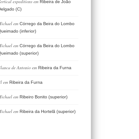
ertical expeditions
em
Ribeira de João
elgado (C)
ichael
em
Córrego da Beira do Lombo
ueimado (inferior)
ichael
em
Córrego da Beira do Lombo
ueimado (superior)
lanca de Antonio
em
Ribeira da Furna
l
em
Ribeira da Furna
ichael
em
Ribeiro Bonito (superior)
ichael
em
Ribeira da Hortelã (superior)