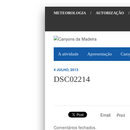
METEOROLOGIA
/
AUTORIZAÇÃO
/
A atividade
Apresentação
Cany
4 JULHO, 2013
DSC02214
Email
Print
Comentários fechados.