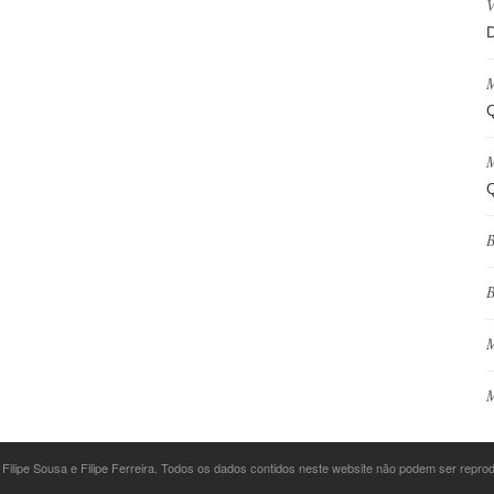
V
D
M
Q
M
Q
B
B
M
M
 Filipe Sousa e Filipe Ferreira. Todos os dados contidos neste website não podem ser repr