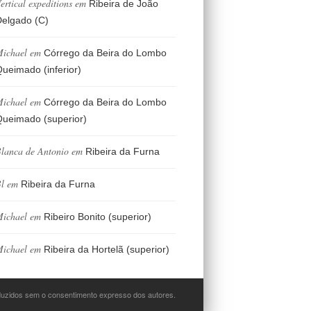
ertical expeditions
em
Ribeira de João
elgado (C)
ichael
em
Córrego da Beira do Lombo
ueimado (inferior)
ichael
em
Córrego da Beira do Lombo
ueimado (superior)
lanca de Antonio
em
Ribeira da Furna
l
em
Ribeira da Furna
ichael
em
Ribeiro Bonito (superior)
ichael
em
Ribeira da Hortelã (superior)
oduzidos sem o consentimento expresso dos autores.