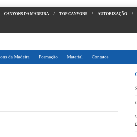
CANYONS DA MADEIRA
/
TOP CANYONS
/
AUTORIZAÇÃO
/
ons da Madeira
Formação
Material
Contatos
S
O
V
D