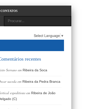
CONTATOS
Select Language
▼
Comentários recentes
ixto Serrano
em
Ribeira da Soca
scar saceda
em
Ribeira da Pedra Branca
ertical expeditions
em
Ribeira de João
elgado (C)