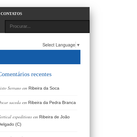
CONTATOS
Select Language
▼
Comentários recentes
ixto Serrano
em
Ribeira da Soca
scar saceda
em
Ribeira da Pedra Branca
ertical expeditions
em
Ribeira de João
elgado (C)