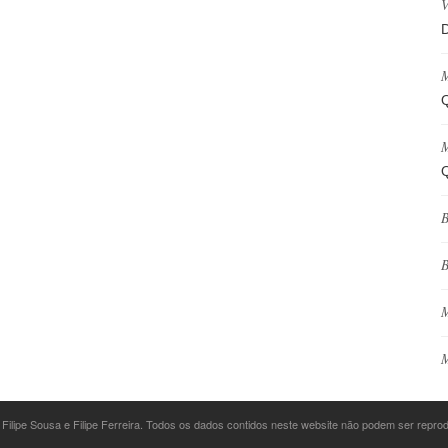
V
D
M
Q
M
Q
B
B
M
M
 Filipe Sousa e Filipe Ferreira. Todos os dados contidos neste website não podem ser repr