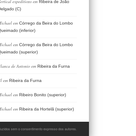
ertical expeditions
em
Ribeira de João
elgado (C)
ichael
em
Córrego da Beira do Lombo
ueimado (inferior)
ichael
em
Córrego da Beira do Lombo
ueimado (superior)
lanca de Antonio
em
Ribeira da Furna
l
em
Ribeira da Furna
ichael
em
Ribeiro Bonito (superior)
ichael
em
Ribeira da Hortelã (superior)
oduzidos sem o consentimento expresso dos autores.