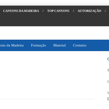
CANYONS DA MADEIRA
/
TOP CANYONS
/
AUTORIZAÇÃO
/
ons da Madeira
Formação
Material
Contatos
S
O
V
D