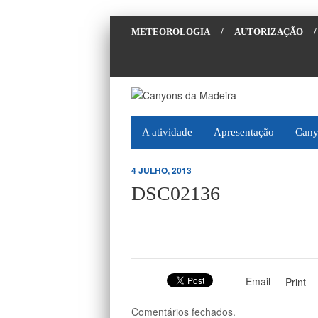
METEOROLOGIA
/
AUTORIZAÇÃO
/
A atividade
Apresentação
Cany
4 JULHO, 2013
DSC02136
Email
Print
Comentários fechados.