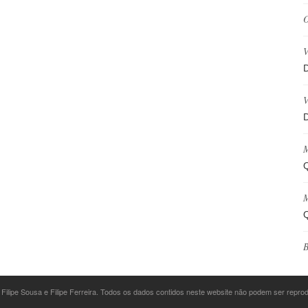
O
V
D
V
D
M
Q
M
Q
B
 Filipe Sousa e Filipe Ferreira. Todos os dados contidos neste website não podem ser repr