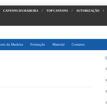
CANYONS DA MADEIRA
/
TOP CANYONS
/
AUTORIZAÇÃO
/
ons da Madeira
Formação
Material
Contatos
M
M
M
S