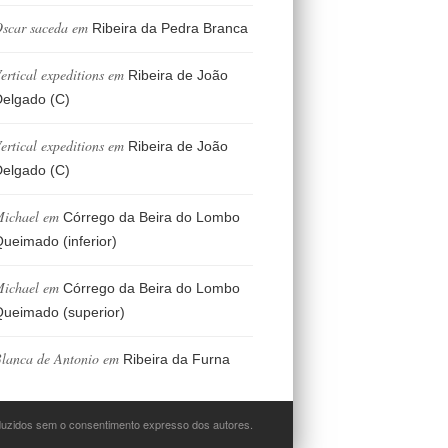
scar saceda
em
Ribeira da Pedra Branca
ertical expeditions
em
Ribeira de João
elgado (C)
ertical expeditions
em
Ribeira de João
elgado (C)
ichael
em
Córrego da Beira do Lombo
ueimado (inferior)
ichael
em
Córrego da Beira do Lombo
ueimado (superior)
lanca de Antonio
em
Ribeira da Furna
oduzidos sem o consentimento expresso dos autores.