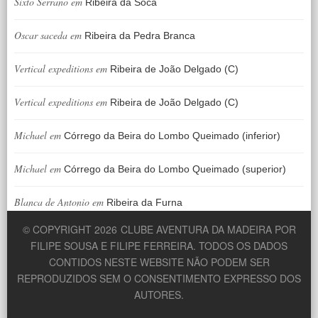
Sixto Serrano
em
Ribeira da Soca
Oscar saceda
em
Ribeira da Pedra Branca
Vertical expeditions
em
Ribeira de João Delgado (C)
Vertical expeditions
em
Ribeira de João Delgado (C)
Michael
em
Córrego da Beira do Lombo Queimado (inferior)
Michael
em
Córrego da Beira do Lombo Queimado (superior)
Blanca de Antonio
em
Ribeira da Furna
© COPYRIGHT 2026
CLUBE AVENTURA DA MADEIRA POR
FILIPE SOUSA E FILIPE FERREIRA. TODOS OS DADOS
CONTIDOS NESTE WEBSITE NÃO PODEM SER
REPRODUZIDOS SEM O CONSENTIMENTO EXPRESSO DOS
AUTORES.