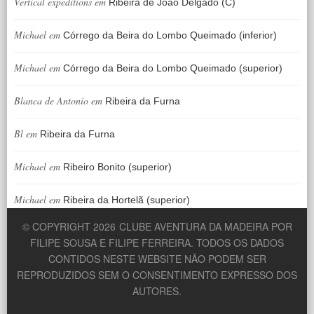
Vertical expeditions
em
Ribeira de João Delgado (C)
Michael
em
Córrego da Beira do Lombo Queimado (inferior)
Michael
em
Córrego da Beira do Lombo Queimado (superior)
Blanca de Antonio
em
Ribeira da Furna
Bl
em
Ribeira da Furna
Michael
em
Ribeiro Bonito (superior)
Michael
em
Ribeira da Hortelã (superior)
© COPYRIGHT 2026
CLUBE AVENTURA DA MADEIRA POR
FILIPE SOUSA E FILIPE FERREIRA. TODOS OS DADOS
CONTIDOS NESTE WEBSITE NÃO PODEM SER
REPRODUZIDOS SEM O CONSENTIMENTO EXPRESSO DOS
AUTORES.