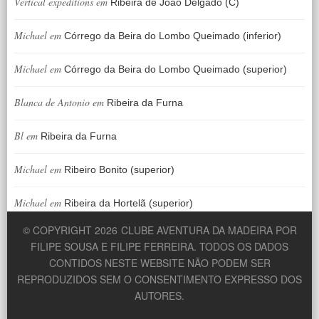
Vertical expeditions
em
Ribeira de João Delgado (C)
Michael
em
Córrego da Beira do Lombo Queimado (inferior)
Michael
em
Córrego da Beira do Lombo Queimado (superior)
Blanca de Antonio
em
Ribeira da Furna
Bl
em
Ribeira da Furna
Michael
em
Ribeiro Bonito (superior)
Michael
em
Ribeira da Hortelã (superior)
© COPYRIGHT 2026
CLUBE AVENTURA DA MADEIRA POR
FILIPE SOUSA E FILIPE FERREIRA. TODOS OS DADOS
CONTIDOS NESTE WEBSITE NÃO PODEM SER
REPRODUZIDOS SEM O CONSENTIMENTO EXPRESSO DOS
AUTORES.