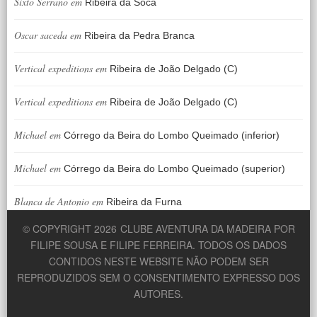
Sixto Serrano
em
Ribeira da Soca
Oscar saceda
em
Ribeira da Pedra Branca
Vertical expeditions
em
Ribeira de João Delgado (C)
Vertical expeditions
em
Ribeira de João Delgado (C)
Michael
em
Córrego da Beira do Lombo Queimado (inferior)
Michael
em
Córrego da Beira do Lombo Queimado (superior)
Blanca de Antonio
em
Ribeira da Furna
© COPYRIGHT 2026
CLUBE AVENTURA DA MADEIRA POR
FILIPE SOUSA E FILIPE FERREIRA. TODOS OS DADOS
CONTIDOS NESTE WEBSITE NÃO PODEM SER
REPRODUZIDOS SEM O CONSENTIMENTO EXPRESSO DOS
AUTORES.