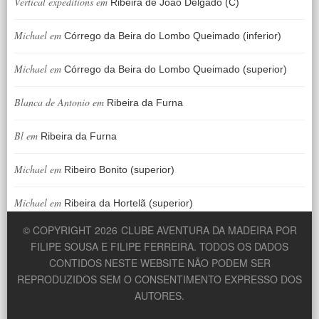
Vertical expeditions
em
Ribeira de João Delgado (C)
Michael
em
Córrego da Beira do Lombo Queimado (inferior)
Michael
em
Córrego da Beira do Lombo Queimado (superior)
Blanca de Antonio
em
Ribeira da Furna
Bl
em
Ribeira da Furna
Michael
em
Ribeiro Bonito (superior)
Michael
em
Ribeira da Hortelã (superior)
© COPYRIGHT 2026
CLUBE AVENTURA DA MADEIRA POR
FILIPE SOUSA E FILIPE FERREIRA. TODOS OS DADOS
CONTIDOS NESTE WEBSITE NÃO PODEM SER
REPRODUZIDOS SEM O CONSENTIMENTO EXPRESSO DOS
AUTORES.