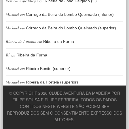
Vertical expeditions
em
Ribeira de João Delgado (C)
Michael
em
Córrego da Beira do Lombo Queimado (inferior)
Michael
em
Córrego da Beira do Lombo Queimado (superior)
Blanca de Antonio
em
Ribeira da Furna
Bl
em
Ribeira da Furna
Michael
em
Ribeiro Bonito (superior)
Michael
em
Ribeira da Hortelã (superior)
© COPYRIGHT 2026
CLUBE AVENTURA DA MADEIRA POR
FILIPE SOUSA E FILIPE FERREIRA. TODOS OS DADOS
CONTIDOS NESTE WEBSITE NÃO PODEM SER
REPRODUZIDOS SEM O CONSENTIMENTO EXPRESSO DOS
AUTORES.