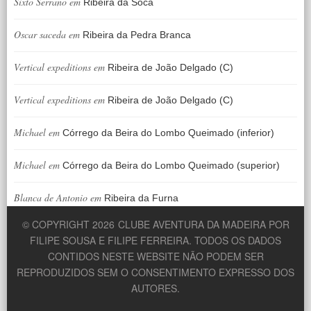
Sixto Serrano
em
Ribeira da Soca
Oscar saceda
em
Ribeira da Pedra Branca
Vertical expeditions
em
Ribeira de João Delgado (C)
Vertical expeditions
em
Ribeira de João Delgado (C)
Michael
em
Córrego da Beira do Lombo Queimado (inferior)
Michael
em
Córrego da Beira do Lombo Queimado (superior)
Blanca de Antonio
em
Ribeira da Furna
© COPYRIGHT 2026
CLUBE AVENTURA DA MADEIRA POR
FILIPE SOUSA E FILIPE FERREIRA. TODOS OS DADOS
CONTIDOS NESTE WEBSITE NÃO PODEM SER
REPRODUZIDOS SEM O CONSENTIMENTO EXPRESSO DOS
AUTORES.