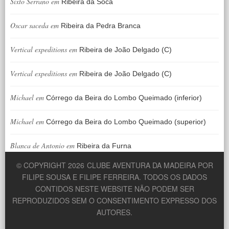
Sixto Serrano
em
Ribeira da Soca
Oscar saceda
em
Ribeira da Pedra Branca
Vertical expeditions
em
Ribeira de João Delgado (C)
Vertical expeditions
em
Ribeira de João Delgado (C)
Michael
em
Córrego da Beira do Lombo Queimado (inferior)
Michael
em
Córrego da Beira do Lombo Queimado (superior)
Blanca de Antonio
em
Ribeira da Furna
© COPYRIGHT 2026
CLUBE AVENTURA DA MADEIRA POR
FILIPE SOUSA E FILIPE FERREIRA. TODOS OS DADOS
CONTIDOS NESTE WEBSITE NÃO PODEM SER
REPRODUZIDOS SEM O CONSENTIMENTO EXPRESSO DOS
AUTORES.