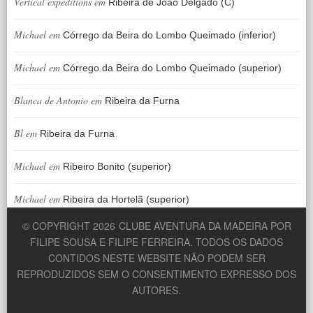
Vertical expeditions
em
Ribeira de João Delgado (C)
Michael
em
Córrego da Beira do Lombo Queimado (inferior)
Michael
em
Córrego da Beira do Lombo Queimado (superior)
Blanca de Antonio
em
Ribeira da Furna
Bl
em
Ribeira da Furna
Michael
em
Ribeiro Bonito (superior)
Michael
em
Ribeira da Hortelã (superior)
© COPYRIGHT 2026
CLUBE AVENTURA DA MADEIRA POR
FILIPE SOUSA E FILIPE FERREIRA. TODOS OS DADOS
CONTIDOS NESTE WEBSITE NÃO PODEM SER
REPRODUZIDOS SEM O CONSENTIMENTO EXPRESSO DOS
AUTORES.