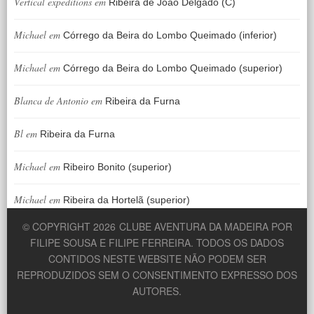
Vertical expeditions
em
Ribeira de João Delgado (C)
Michael
em
Córrego da Beira do Lombo Queimado (inferior)
Michael
em
Córrego da Beira do Lombo Queimado (superior)
Blanca de Antonio
em
Ribeira da Furna
Bl
em
Ribeira da Furna
Michael
em
Ribeiro Bonito (superior)
Michael
em
Ribeira da Hortelã (superior)
© COPYRIGHT 2026
CLUBE AVENTURA DA MADEIRA POR
FILIPE SOUSA E FILIPE FERREIRA. TODOS OS DADOS
CONTIDOS NESTE WEBSITE NÃO PODEM SER
REPRODUZIDOS SEM O CONSENTIMENTO EXPRESSO DOS
AUTORES.