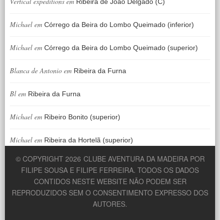
Vertical expeditions
em
Ribeira de João Delgado (C)
Michael
em
Córrego da Beira do Lombo Queimado (inferior)
Michael
em
Córrego da Beira do Lombo Queimado (superior)
Blanca de Antonio
em
Ribeira da Furna
Bl
em
Ribeira da Furna
Michael
em
Ribeiro Bonito (superior)
Michael
em
Ribeira da Hortelã (superior)
© COPYRIGHT 2026
CLUBE AVENTURA DA MADEIRA POR
FILIPE SOUSA E FILIPE FERREIRA. TODOS OS DADOS
CONTIDOS NESTE WEBSITE NÃO PODEM SER
REPRODUZIDOS SEM O CONSENTIMENTO EXPRESSO DOS
AUTORES.