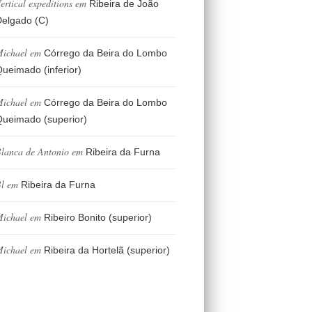
ertical expeditions
em
Ribeira de João
elgado (C)
ichael
em
Córrego da Beira do Lombo
ueimado (inferior)
ichael
em
Córrego da Beira do Lombo
ueimado (superior)
lanca de Antonio
em
Ribeira da Furna
l
em
Ribeira da Furna
ichael
em
Ribeiro Bonito (superior)
ichael
em
Ribeira da Hortelã (superior)