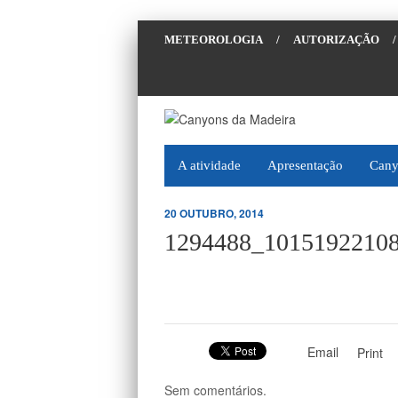
METEOROLOGIA
/
AUTORIZAÇÃO
/
A atividade
Apresentação
Cany
20 OUTUBRO, 2014
1294488_1015192210
Email
Print
Sem comentários.