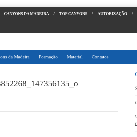
CANYONS DA MADEIRA
/
TOP CANYONS
/
AUTORIZAÇÃO
/
ons da Madeira
Formação
Material
Contatos
8852268_147356135_o
S
O
V
D