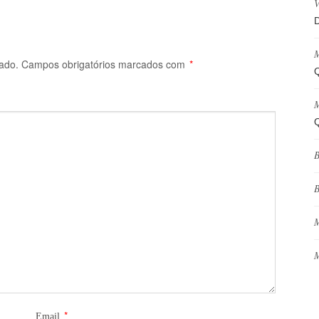
V
D
M
ado.
Campos obrigatórios marcados com
*
Q
M
Q
B
B
M
M
*
Email