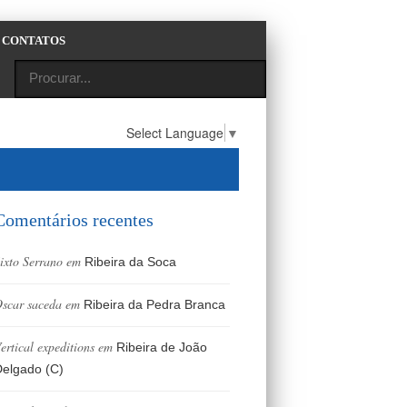
CONTATOS
Select Language
▼
Comentários recentes
ixto Serrano
em
Ribeira da Soca
scar saceda
em
Ribeira da Pedra Branca
ertical expeditions
em
Ribeira de João
elgado (C)