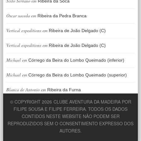
Sixto Serrano
em
Ribeira da Soca
Oscar saceda
em
Ribeira da Pedra Branca
Vertical expeditions
em
Ribeira de João Delgado (C)
Vertical expeditions
em
Ribeira de João Delgado (C)
Michael
em
Córrego da Beira do Lombo Queimado (inferior)
Michael
em
Córrego da Beira do Lombo Queimado (superior)
Blanca de Antonio
em
Ribeira da Furna
© COPYRIGHT 2026
CLUBE AVENTURA DA MADEIRA POR
FILIPE SOUSA E FILIPE FERREIRA. TODOS OS DADOS
CONTIDOS NESTE WEBSITE NÃO PODEM SER
REPRODUZIDOS SEM O CONSENTIMENTO EXPRESSO DOS
AUTORES.