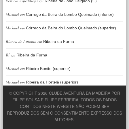
Vertical expeditions
em
Ribeira de João Delgado (C)
Michael
em
Córrego da Beira do Lombo Queimado (inferior)
Michael
em
Córrego da Beira do Lombo Queimado (superior)
Blanca de Antonio
em
Ribeira da Furna
Bl
em
Ribeira da Furna
Michael
em
Ribeiro Bonito (superior)
Michael
em
Ribeira da Hortelã (superior)
© COPYRIGHT 2026
CLUBE AVENTURA DA MADEIRA POR
FILIPE SOUSA E FILIPE FERREIRA. TODOS OS DADOS
CONTIDOS NESTE WEBSITE NÃO PODEM SER
REPRODUZIDOS SEM O CONSENTIMENTO EXPRESSO DOS
AUTORES.