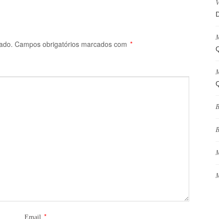
V
D
M
ado.
Campos obrigatórios marcados com
*
Q
M
Q
B
B
M
M
*
Email