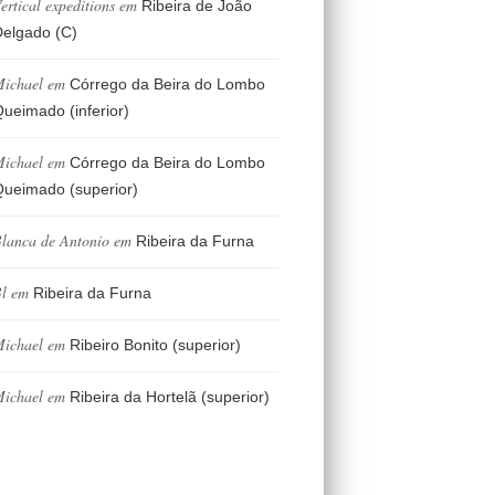
ertical expeditions
em
Ribeira de João
elgado (C)
ichael
em
Córrego da Beira do Lombo
ueimado (inferior)
ichael
em
Córrego da Beira do Lombo
ueimado (superior)
lanca de Antonio
em
Ribeira da Furna
l
em
Ribeira da Furna
ichael
em
Ribeiro Bonito (superior)
ichael
em
Ribeira da Hortelã (superior)