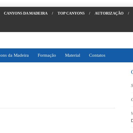
CANYONS DA MADEIRA
/
TOP CANYONS
/
AUTORIZAÇÃO
/
ons da Madeira
Formação
Material
Contatos
S
O
V
D