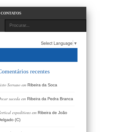
CONTATOS
Select Language
▼
Comentários recentes
ixto Serrano
em
Ribeira da Soca
scar saceda
em
Ribeira da Pedra Branca
ertical expeditions
em
Ribeira de João
elgado (C)