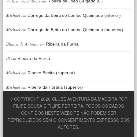
Vertical expeditions
em
Ribeira de João Delgado (C)
Michael
em
Córrego da Beira do Lombo Queimado (inferior)
Michael
em
Córrego da Beira do Lombo Queimado (superior)
Blanca de Antonio
em
Ribeira da Furna
Bl
em
Ribeira da Furna
Michael
em
Ribeiro Bonito (superior)
Michael
em
Ribeira da Hortelã (superior)
© COPYRIGHT 2026
CLUBE AVENTURA DA MADEIRA POR
FILIPE SOUSA E FILIPE FERREIRA. TODOS OS DADOS
CONTIDOS NESTE WEBSITE NÃO PODEM SER
REPRODUZIDOS SEM O CONSENTIMENTO EXPRESSO DOS
AUTORES.