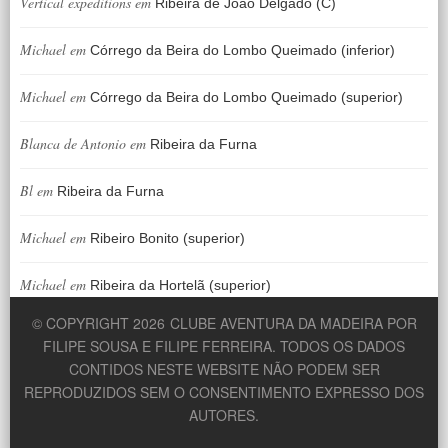
Vertical expeditions
em
Ribeira de João Delgado (C)
Michael
em
Córrego da Beira do Lombo Queimado (inferior)
Michael
em
Córrego da Beira do Lombo Queimado (superior)
Blanca de Antonio
em
Ribeira da Furna
Bl
em
Ribeira da Furna
Michael
em
Ribeiro Bonito (superior)
Michael
em
Ribeira da Hortelã (superior)
© COPYRIGHT 2026
CLUBE AVENTURA DA MADEIRA POR
FILIPE SOUSA E FILIPE FERREIRA. TODOS OS DADOS
CONTIDOS NESTE WEBSITE NÃO PODEM SER
REPRODUZIDOS SEM O CONSENTIMENTO EXPRESSO DOS
AUTORES.