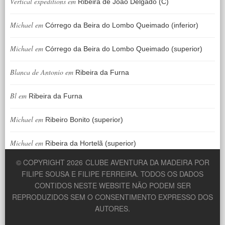
Vertical expeditions
em
Ribeira de João Delgado (C)
Michael
em
Córrego da Beira do Lombo Queimado (inferior)
Michael
em
Córrego da Beira do Lombo Queimado (superior)
Blanca de Antonio
em
Ribeira da Furna
Bl
em
Ribeira da Furna
Michael
em
Ribeiro Bonito (superior)
Michael
em
Ribeira da Hortelã (superior)
© COPYRIGHT 2026
CLUBE AVENTURA DA MADEIRA POR
FILIPE SOUSA E FILIPE FERREIRA. TODOS OS DADOS
CONTIDOS NESTE WEBSITE NÃO PODEM SER
REPRODUZIDOS SEM O CONSENTIMENTO EXPRESSO DOS
AUTORES.