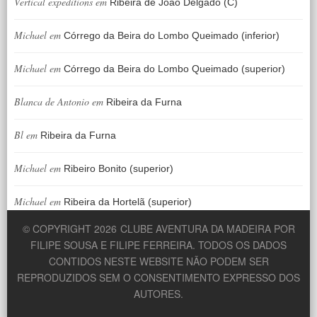
Vertical expeditions
em
Ribeira de João Delgado (C)
Michael
em
Córrego da Beira do Lombo Queimado (inferior)
Michael
em
Córrego da Beira do Lombo Queimado (superior)
Blanca de Antonio
em
Ribeira da Furna
Bl
em
Ribeira da Furna
Michael
em
Ribeiro Bonito (superior)
Michael
em
Ribeira da Hortelã (superior)
© COPYRIGHT 2026
CLUBE AVENTURA DA MADEIRA POR
FILIPE SOUSA E FILIPE FERREIRA. TODOS OS DADOS
CONTIDOS NESTE WEBSITE NÃO PODEM SER
REPRODUZIDOS SEM O CONSENTIMENTO EXPRESSO DOS
AUTORES.