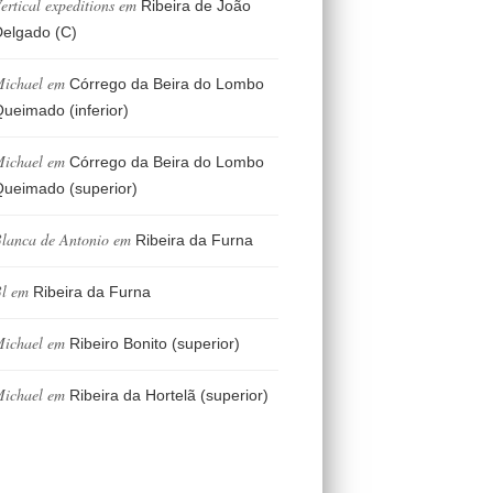
ertical expeditions
em
Ribeira de João
elgado (C)
ichael
em
Córrego da Beira do Lombo
ueimado (inferior)
ichael
em
Córrego da Beira do Lombo
ueimado (superior)
lanca de Antonio
em
Ribeira da Furna
l
em
Ribeira da Furna
ichael
em
Ribeiro Bonito (superior)
ichael
em
Ribeira da Hortelã (superior)