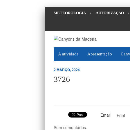
METEOROLOGIA
/
AUTORIZAÇÃO
/
A atividade
Apresentação
Cany
2 MARÇO, 2024
3726
Email
Print
Sem comentários.