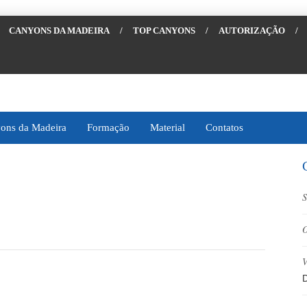
CANYONS DA MADEIRA
/
TOP CANYONS
/
AUTORIZAÇÃO
/
ons da Madeira
Formação
Material
Contatos
S
O
V
D