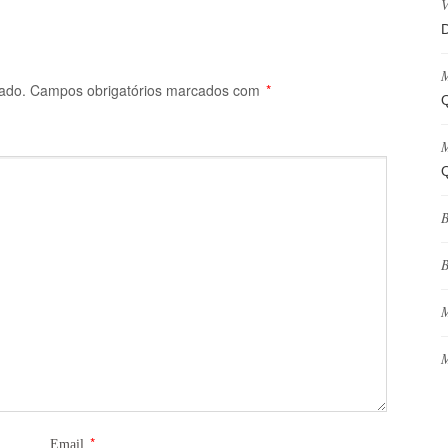
V
D
M
ado.
Campos obrigatórios marcados com
*
Q
M
Q
B
B
M
M
*
Email