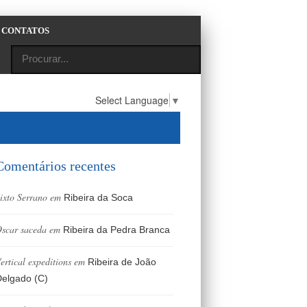
CONTATOS
Select Language
▼
Comentários recentes
ixto Serrano
em
Ribeira da Soca
scar saceda
em
Ribeira da Pedra Branca
ertical expeditions
em
Ribeira de João
elgado (C)