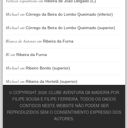
Vertical expeditions
em
Ribeira de João Delgado (C)
Michael
em
Córrego da Beira do Lombo Queimado (inferior)
Michael
em
Córrego da Beira do Lombo Queimado (superior)
Blanca de Antonio
em
Ribeira da Furna
Bl
em
Ribeira da Furna
Michael
em
Ribeiro Bonito (superior)
Michael
em
Ribeira da Hortelã (superior)
© COPYRIGHT 2026
CLUBE AVENTURA DA MADEIRA POR
FILIPE SOUSA E FILIPE FERREIRA. TODOS OS DADOS
CONTIDOS NESTE WEBSITE NÃO PODEM SER
REPRODUZIDOS SEM O CONSENTIMENTO EXPRESSO DOS
AUTORES.