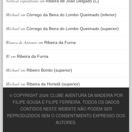
Vertical expeditions
em
Ribeira de João Delgado (C)
Michael
em
Córrego da Beira do Lombo Queimado (inferior)
Michael
em
Córrego da Beira do Lombo Queimado (superior)
Blanca de Antonio
em
Ribeira da Furna
Bl
em
Ribeira da Furna
Michael
em
Ribeiro Bonito (superior)
Michael
em
Ribeira da Hortelã (superior)
© COPYRIGHT 2026
CLUBE AVENTURA DA MADEIRA POR
FILIPE SOUSA E FILIPE FERREIRA. TODOS OS DADOS
CONTIDOS NESTE WEBSITE NÃO PODEM SER
REPRODUZIDOS SEM O CONSENTIMENTO EXPRESSO DOS
AUTORES.