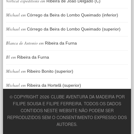
Vertical expeditions
em
Ribeira de João Delgado (C)
Michael
em
Córrego da Beira do Lombo Queimado (inferior)
Michael
em
Córrego da Beira do Lombo Queimado (superior)
Blanca de Antonio
em
Ribeira da Furna
Bl
em
Ribeira da Furna
Michael
em
Ribeiro Bonito (superior)
Michael
em
Ribeira da Hortelã (superior)
© COPYRIGHT 2026
CLUBE AVENTURA DA MADEIRA POR
FILIPE SOUSA E FILIPE FERREIRA. TODOS OS DADOS
CONTIDOS NESTE WEBSITE NÃO PODEM SER
REPRODUZIDOS SEM O CONSENTIMENTO EXPRESSO DOS
AUTORES.