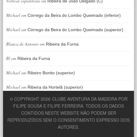
Vertical expeditions
em
Ribeira de João Delgado (C)
Michael
em
Córrego da Beira do Lombo Queimado (inferior)
Michael
em
Córrego da Beira do Lombo Queimado (superior)
Blanca de Antonio
em
Ribeira da Furna
Bl
em
Ribeira da Furna
Michael
em
Ribeiro Bonito (superior)
Michael
em
Ribeira da Hortelã (superior)
© COPYRIGHT 2026
CLUBE AVENTURA DA MADEIRA POR
FILIPE SOUSA E FILIPE FERREIRA. TODOS OS DADOS
CONTIDOS NESTE WEBSITE NÃO PODEM SER
REPRODUZIDOS SEM O CONSENTIMENTO EXPRESSO DOS
AUTORES.