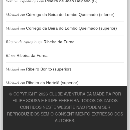
Vertical expeditions
em
Ribeira de João Delgado (C)
Michael
em
Córrego da Beira do Lombo Queimado (inferior)
Michael
em
Córrego da Beira do Lombo Queimado (superior)
Blanca de Antonio
em
Ribeira da Furna
Bl
em
Ribeira da Furna
Michael
em
Ribeiro Bonito (superior)
Michael
em
Ribeira da Hortelã (superior)
© COPYRIGHT 2026
CLUBE AVENTURA DA MADEIRA POR
FILIPE SOUSA E FILIPE FERREIRA. TODOS OS DADOS
CONTIDOS NESTE WEBSITE NÃO PODEM SER
REPRODUZIDOS SEM O CONSENTIMENTO EXPRESSO DOS
AUTORES.