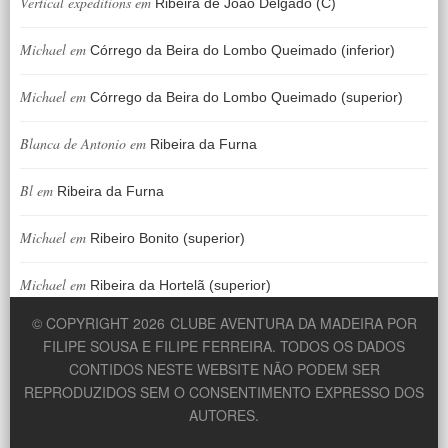
Vertical expeditions
em
Ribeira de João Delgado (C)
Michael
em
Córrego da Beira do Lombo Queimado (inferior)
Michael
em
Córrego da Beira do Lombo Queimado (superior)
Blanca de Antonio
em
Ribeira da Furna
Bl
em
Ribeira da Furna
Michael
em
Ribeiro Bonito (superior)
Michael
em
Ribeira da Hortelã (superior)
© COPYRIGHT 2026
CLUBE AVENTURA DA MADEIRA POR
FILIPE SOUSA E FILIPE FERREIRA. TODOS OS DADOS
CONTIDOS NESTE WEBSITE NÃO PODEM SER
REPRODUZIDOS SEM O CONSENTIMENTO EXPRESSO DOS
AUTORES.