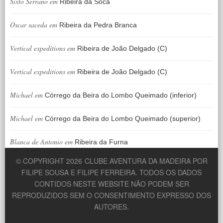
Sixto Serrano
em
Ribeira da Soca
Oscar saceda
em
Ribeira da Pedra Branca
Vertical expeditions
em
Ribeira de João Delgado (C)
Vertical expeditions
em
Ribeira de João Delgado (C)
Michael
em
Córrego da Beira do Lombo Queimado (inferior)
Michael
em
Córrego da Beira do Lombo Queimado (superior)
Blanca de Antonio
em
Ribeira da Furna
© COPYRIGHT 2026
CLUBE AVENTURA DA MADEIRA POR
FILIPE SOUSA E FILIPE FERREIRA. TODOS OS DADOS
CONTIDOS NESTE WEBSITE NÃO PODEM SER
REPRODUZIDOS SEM O CONSENTIMENTO EXPRESSO DOS
AUTORES.