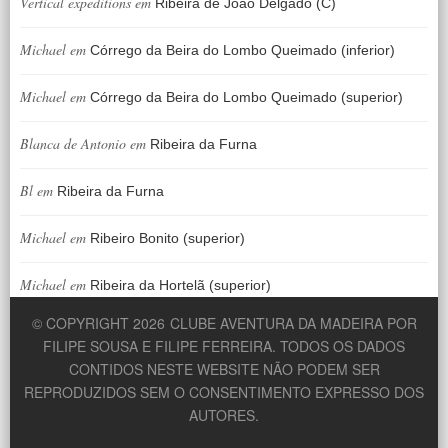
Vertical expeditions
em
Ribeira de João Delgado (C)
Michael
em
Córrego da Beira do Lombo Queimado (inferior)
Michael
em
Córrego da Beira do Lombo Queimado (superior)
Blanca de Antonio
em
Ribeira da Furna
Bl
em
Ribeira da Furna
Michael
em
Ribeiro Bonito (superior)
Michael
em
Ribeira da Hortelã (superior)
© COPYRIGHT 2026
CLUBE AVENTURA DA MADEIRA POR
FILIPE SOUSA E FILIPE FERREIRA. TODOS OS DADOS
CONTIDOS NESTE WEBSITE NÃO PODEM SER
REPRODUZIDOS SEM O CONSENTIMENTO EXPRESSO DOS
AUTORES.