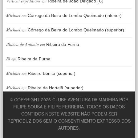
Vertical expeditions
em
Ribeira de João Delgado (C)
Michael
em
Córrego da Beira do Lombo Queimado (inferior)
Michael
em
Córrego da Beira do Lombo Queimado (superior)
Blanca de Antonio
em
Ribeira da Furna
Bl
em
Ribeira da Furna
Michael
em
Ribeiro Bonito (superior)
Michael
em
Ribeira da Hortelã (superior)
© COPYRIGHT 2026
CLUBE AVENTURA DA MADEIRA POR
FILIPE SOUSA E FILIPE FERREIRA. TODOS OS DADOS
CONTIDOS NESTE WEBSITE NÃO PODEM SER
REPRODUZIDOS SEM O CONSENTIMENTO EXPRESSO DOS
AUTORES.